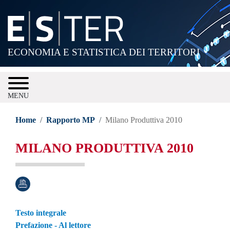
Salta
al
contenuto
principale
ECONOMIA E STATISTICA DEI TERRITORI
MENU
Home
Rapporto MP
Milano Produttiva 2010
MILANO PRODUTTIVA 2010
Testo integrale
Prefazione - Al lettore