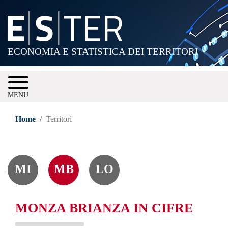
Salta
al
contenuto
principale
ECONOMIA E STATISTICA DEI TERRITORI
MENU
Home
Territori
MI
MB
LO
MONZA BRIANZA IN CIFRE