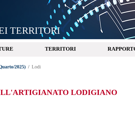
Salta
al
contenuto
principale
EI TERRITORI
TURE
TERRITORI
RAPPORT
 Quarto/2025)
Lodi
ELL'ARTIGIANATO LODIGIANO