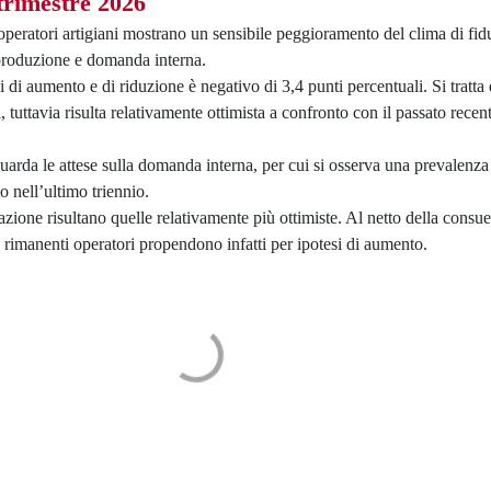
 trimestre 2026
operatori artigiani mostrano un sensibile peggioramento del clima di fidu
r produzione e domanda interna.
i di aumento e di riduzione è negativo di 3,4 punti percentuali. Si tratta 
, tuttavia risulta relativamente ottimista a confronto con il passato rece
arda le attese sulla domanda interna, per cui si osserva una prevalenza 
 nell’ultimo triennio.
azione risultano quelle relativamente più ottimiste. Al netto della consu
 i rimanenti operatori propendono infatti per ipotesi di aumento.