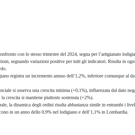
nfronto con lo stesso trimestre del 2024, segna per l’artigianato lodigi
zioni, segnando variazioni positive per tutti gli indicatori. Risulta in ogn
rdo.
giano registra un incremento annuo dell’1,2%, inferiore comunque al da
ovinciale si osserva una crescita minima (+0,1%), influenzata dal dato neg
 la crescita si mantiene piuttosto sostenuta (+2%).
e, la dinamica degli ordini risulta abbastanza simile in entrambi i livelli 
rescono in un anno dello 0,9% nel lodigiano e dell’1,1% in Lombardia.