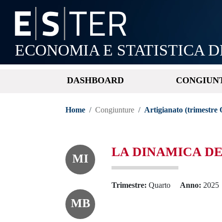
ECONOMIA E STATISTICA D
DASHBOARD
CONGIUN
Home
Congiunture
Artigianato (trimestre
LA DINAMICA D
MI
Trimestre
Quarto
Anno
2025
MB