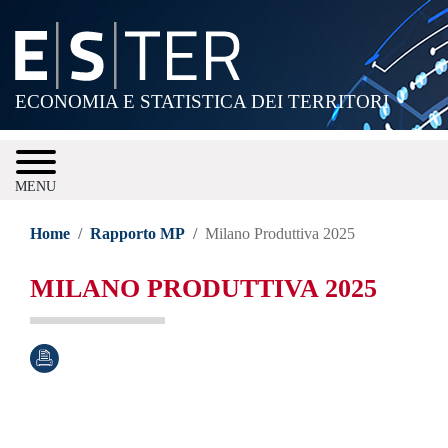
Salta
al
contenuto
principale
ECONOMIA E STATISTICA DEI TERRITORI
MENU
Home
Rapporto MP
Milano Produttiva 2025
MILANO PRODUTTIVA 2025