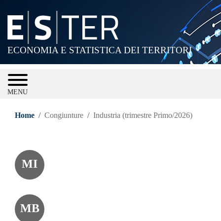
Salta
al
contenuto
principale
ECONOMIA E STATISTICA DEI TERRITORI
MENU
Home
Congiunture
Industria (trimestre Primo/2026)
MI
MB