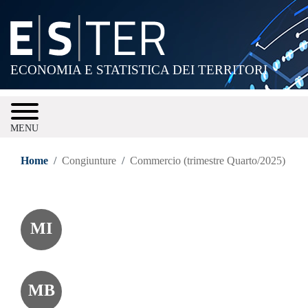
Salta
al
contenuto
principale
ECONOMIA E STATISTICA DEI TERRITORI
MENU
Home
Congiunture
Commercio (trimestre Quarto/2025)
MI
MB